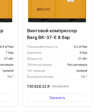
ор
Винтовой компрессор
Berg ВК-37-Е 8 бар
6.8 м³/ми
Производительность
6.2 м³/ми
7 бар
Давление
8 бар
37 кВт
Мощность
37 кВт
 ресивера
Объём ресивера
без ресивера
прямой
Тип привода
прямой
1½ "
Выходной разъём
1½ "
730 828.22
₽
785 836.8
₽
Заказать