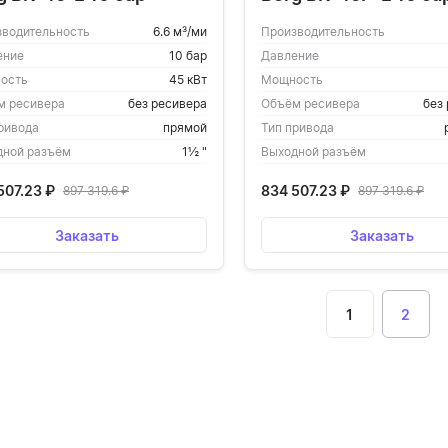
зводительность
6.6 м³/ми
Производительность
ение
10 бар
Давление
ость
45 кВт
Мощность
м ресивера
без ресивера
Объём ресивера
без
ривода
прямой
Тип привода
дной разъём
1½ "
Выходной разъём
507.23
₽
834 507.23
₽
897 319.6
₽
897 319.6
₽
Заказать
Заказать
1
2