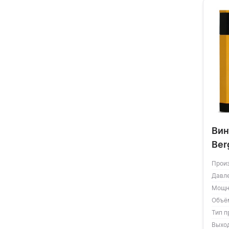
Вин
Ber
Прои
Давл
Мощн
Объё
Тип п
Выхо