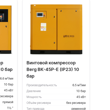
ор
Винтовой компрессор
10 бар
Berg ВК-45Р-Е (IP23) 10
бар
6.6 м³/ми
10 бар
Производительность
6.5 м³/ми
45 кВт
Давление
10 бар
 ресивера
Мощность
45 кВт
прямой
Объём ресивера
без ресивера
1½ "
Тип привода
ременной