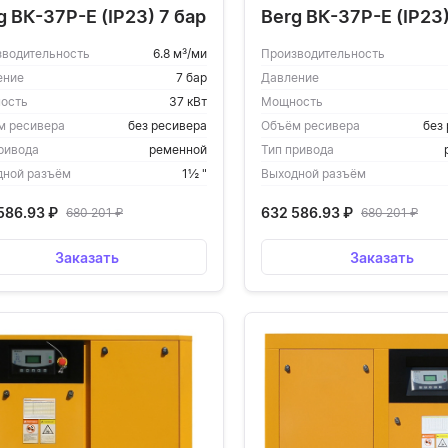
g ВК-37Р-Е (IP23) 7 бар
Berg ВК-37Р-Е (IP23)
зводительность
6.8 м³/ми
Производительность
ение
7 бар
Давление
ость
37 кВт
Мощность
м ресивера
без ресивера
Объём ресивера
без
ривода
ременной
Тип привода
дной разъём
1½ "
Выходной разъём
586.93
₽
632 586.93
₽
680 201
₽
680 201
₽
Заказать
Заказать