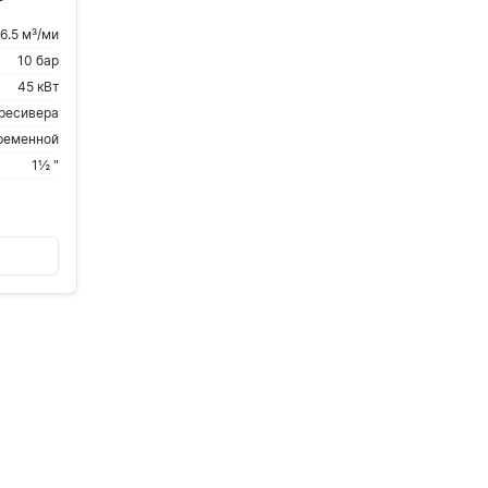
6.5 м³/ми
10 бар
45 кВт
 ресивера
ременной
1½ "