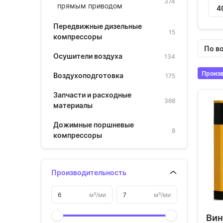
374
прямым приводом
4
Передвижные дизельные
15
компрессоры
По в
Осушители воздуха
134
Воздухоподготовка
175
Запчасти и расходные
368
материалы
Дожимные поршневые
8
компрессоры
Производительность
м³/ми
м³/ми
Вин