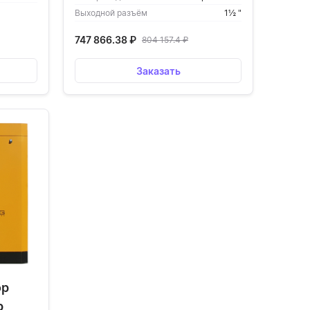
Выходной разъём
1½ "
747 866.38
₽
804 157.4
₽
Заказать
ор
р