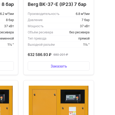
 8 бар
Berg ВК-37-Е (IP23) 7 бар
6.2 м³/ми
Производительность
6.8 м³/ми
8 бар
Давление
7 бар
37 кВт
Мощность
37 кВт
 ресивера
Объём ресивера
без ресивера
ременной
Тип привода
прямой
1½ "
Выходной разъём
1½ "
632 586.93
₽
680 201
₽
Заказать