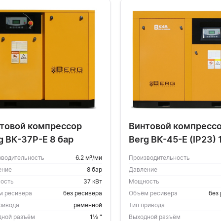
товой компрессор
Винтовой компресс
g ВК-37Р-Е 8 бар
Berg ВК-45-Е (IP23) 
зводительность
6.2 м³/ми
Производительность
ение
8 бар
Давление
ость
37 кВт
Мощность
м ресивера
без ресивера
Объём ресивера
без
ривода
ременной
Тип привода
дной разъём
1½ "
Выходной разъём