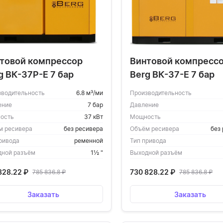
товой компрессор
Винтовой компресс
g ВК-37Р-Е 7 бар
Berg ВК-37-Е 7 бар
зводительность
6.8 м³/ми
Производительность
ение
7 бар
Давление
ость
37 кВт
Мощность
м ресивера
без ресивера
Объём ресивера
без
ривода
ременной
Тип привода
дной разъём
1½ "
Выходной разъём
828.22
₽
730 828.22
₽
785 836.8
₽
785 836.8
₽
Заказать
Заказать