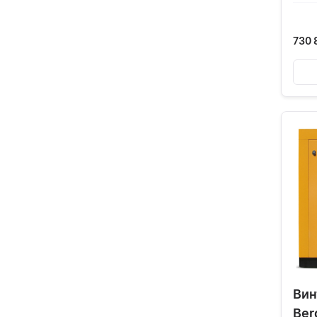
730 
Вин
Ber