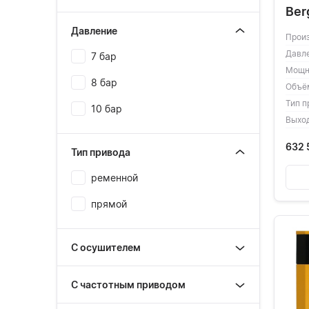
Ber
Давление
Прои
Давл
7 бар
Мощн
8 бар
Объё
Тип п
10 бар
Выхо
632 
Тип привода
ременной
прямой
С осушителем
С частотным приводом