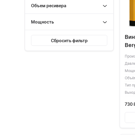
Объем ресивера
Мощность
Вин
Сбросить фильтр
Ber
Прои
Давл
Мощн
Объё
Тип п
Выхо
730 