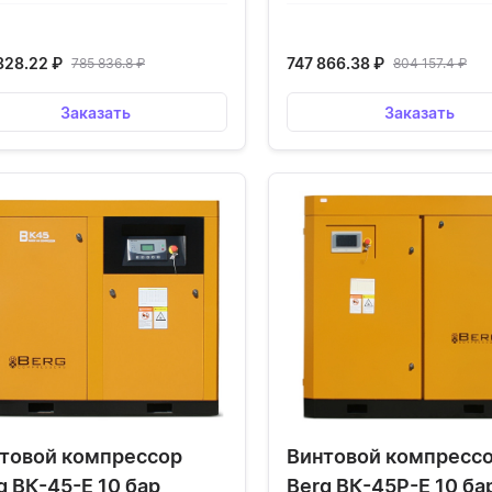
828.22
₽
747 866.38
₽
785 836.8
₽
804 157.4
₽
Заказать
Заказать
товой компрессор
Винтовой компресс
g ВК-45-Е 10 бар
Berg ВК-45Р-Е 10 ба