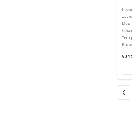
Прои
Давл
Мощн
Объё
Тип п
Выхо
834 