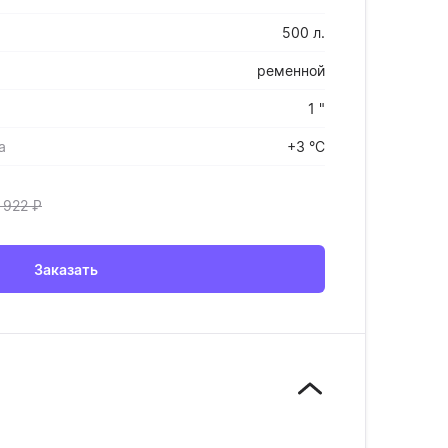
500 л.
ременной
1 "
а
+3 °С
 922
₽
Заказать