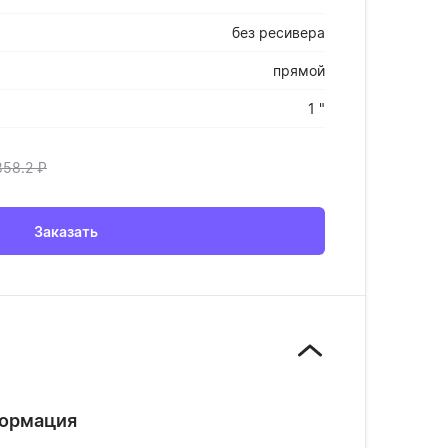
без ресивера
прямой
1 "
858.2
₽
Заказать
формация