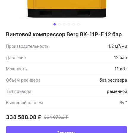
Винтовой компрессор Berg ВК-11Р-Е 12 бар
Производительность
1.2 м³/ми
Давление
12 бар
Мощность
11 кВт
Объём ресивера
без ресивера
Тип привода
ременной
Выходной разъём
¾ "
338 588.08
₽
364 073.2
₽
Заказать