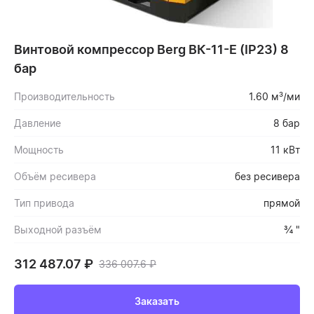
Винтовой компрессор Berg ВК-11-Е (IP23) 8
бар
Производительность
1.60 м³/ми
Давление
8 бар
Мощность
11 кВт
Объём ресивера
без ресивера
Тип привода
прямой
Выходной разъём
¾ "
312 487.07
₽
336 007.6
₽
Заказать