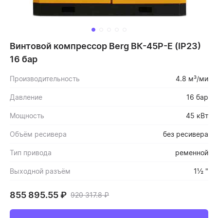
Винтовой компрессор Berg ВК-45Р-Е (IP23)
16 бар
Производительность
4.8 м³/ми
Давление
16 бар
Мощность
45 кВт
Объём ресивера
без ресивера
Тип привода
ременной
Выходной разъём
1½ "
855 895.55
₽
920 317.8
₽