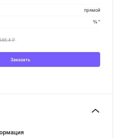
прямой
¾ "
446.4
₽
Заказать
формация