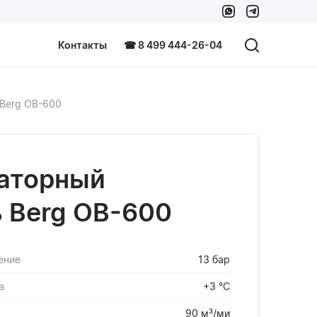
Контакты
☎ 8 499 444-26-04
Berg OB-600
аторный
 Berg OB-600
ение
13 бар
а
+3 °С
90 м³/ми