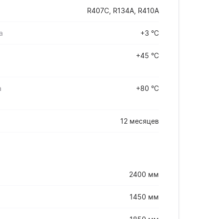
R407C, R134A, R410A
а
+3 °С
+45 °С
а
+80 °С
12 месяцев
2400 мм
1450 мм