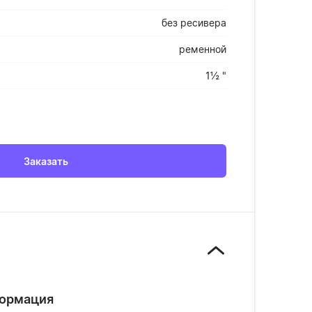
без ресивера
ременной
1½ "
Заказать
формация